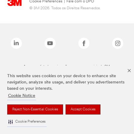
Cookie Preferences
|
Fale com o DPO
© 3M 2026. Todos os Direitos Reservados.
As marcas listadas a cima são marcas comerciais da 3M.
This website uses cookies on your device to enhance site
navigation, analyze site usage, and deliver you advertisements
based on your interests.
Cookie Notice
Reject Non-Essential Cookies
Accept Cookies
Cookie Preferences