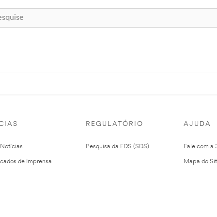
CIAS
REGULATÓRIO
AJUDA
 Notícias
Pesquisa da FDS (SDS)
Fale com a
cados de Imprensa
Mapa do Si