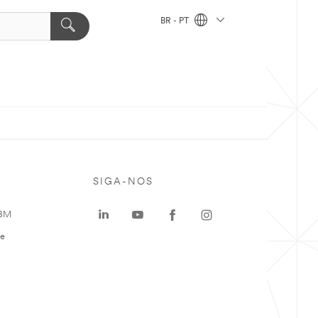
BR - PT
SIGA-NOS
 3M
te