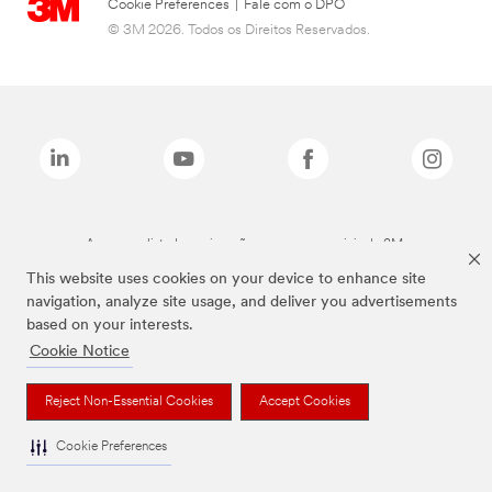
Cookie Preferences
|
Fale com o DPO
© 3M 2026. Todos os Direitos Reservados.
As marcas listadas a cima são marcas comerciais da 3M.
This website uses cookies on your device to enhance site
navigation, analyze site usage, and deliver you advertisements
based on your interests.
Cookie Notice
Reject Non-Essential Cookies
Accept Cookies
Cookie Preferences