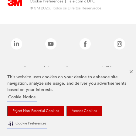
Cookie Preferences
|
Fale com o DPO
© 3M 2026. Todos os Direitos Reservados.
As marcas listadas a cima são marcas comerciais da 3M.
This website uses cookies on your device to enhance site
navigation, analyze site usage, and deliver you advertisements
based on your interests.
Cookie Notice
Reject Non-Essential Cookies
Accept Cookies
Cookie Preferences