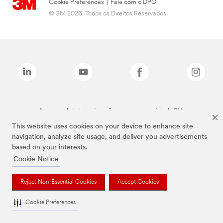
Cookie Preferences
|
Fale com o DPO
© 3M 2026. Todos os Direitos Reservados.
As marcas listadas a cima são marcas comerciais da 3M.
This website uses cookies on your device to enhance site
navigation, analyze site usage, and deliver you advertisements
based on your interests.
Cookie Notice
Reject Non-Essential Cookies
Accept Cookies
Cookie Preferences