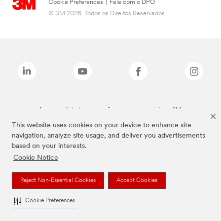
Cookie Preferences
|
Fale com o DPO
© 3M 2026. Todos os Direitos Reservados.
As marcas listadas a cima são marcas comerciais da 3M.
This website uses cookies on your device to enhance site
navigation, analyze site usage, and deliver you advertisements
based on your interests.
Cookie Notice
Reject Non-Essential Cookies
Accept Cookies
Cookie Preferences