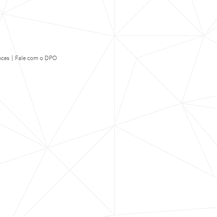
nces
|
Fale com o DPO