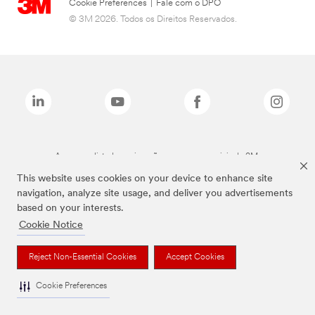
Cookie Preferences
|
Fale com o DPO
© 3M 2026. Todos os Direitos Reservados.
As marcas listadas a cima são marcas comerciais da 3M.
This website uses cookies on your device to enhance site
navigation, analyze site usage, and deliver you advertisements
based on your interests.
Cookie Notice
Reject Non-Essential Cookies
Accept Cookies
Cookie Preferences