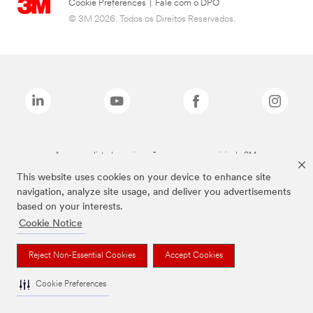
Cookie Preferences
|
Fale com o DPO
© 3M 2026. Todos os Direitos Reservados.
As marcas listadas a cima são marcas comerciais da 3M.
This website uses cookies on your device to enhance site
navigation, analyze site usage, and deliver you advertisements
based on your interests.
Cookie Notice
Reject Non-Essential Cookies
Accept Cookies
Cookie Preferences