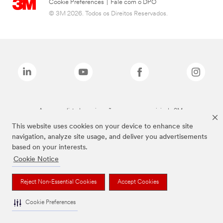
Cookie Preferences
|
Fale com o DPO
© 3M 2026. Todos os Direitos Reservados.
As marcas listadas a cima são marcas comerciais da 3M.
This website uses cookies on your device to enhance site
navigation, analyze site usage, and deliver you advertisements
based on your interests.
Cookie Notice
Reject Non-Essential Cookies
Accept Cookies
Cookie Preferences