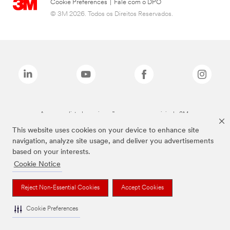
Cookie Preferences
|
Fale com o DPO
© 3M 2026. Todos os Direitos Reservados.
As marcas listadas a cima são marcas comerciais da 3M.
This website uses cookies on your device to enhance site
navigation, analyze site usage, and deliver you advertisements
based on your interests.
Cookie Notice
Reject Non-Essential Cookies
Accept Cookies
Cookie Preferences