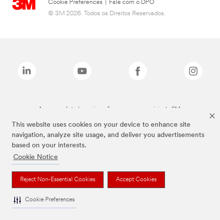
Cookie Preferences
|
Fale com o DPO
© 3M 2026. Todos os Direitos Reservados.
As marcas listadas a cima são marcas comerciais da 3M.
This website uses cookies on your device to enhance site
navigation, analyze site usage, and deliver you advertisements
based on your interests.
Cookie Notice
Reject Non-Essential Cookies
Accept Cookies
Cookie Preferences