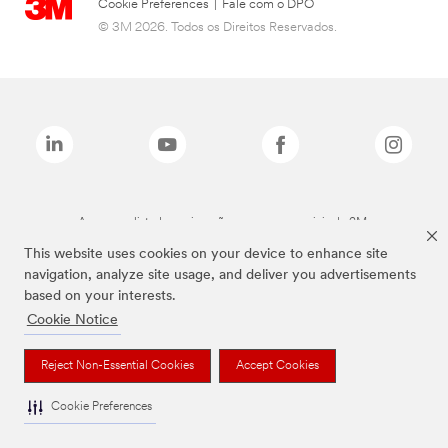
Cookie Preferences
|
Fale com o DPO
© 3M 2026. Todos os Direitos Reservados.
As marcas listadas a cima são marcas comerciais da 3M.
This website uses cookies on your device to enhance site
navigation, analyze site usage, and deliver you advertisements
based on your interests.
Cookie Notice
Reject Non-Essential Cookies
Accept Cookies
Cookie Preferences