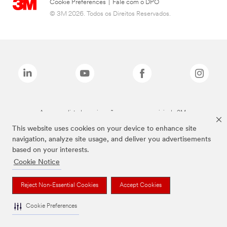
Cookie Preferences
|
Fale com o DPO
© 3M 2026. Todos os Direitos Reservados.
As marcas listadas a cima são marcas comerciais da 3M.
This website uses cookies on your device to enhance site
navigation, analyze site usage, and deliver you advertisements
based on your interests.
Cookie Notice
Reject Non-Essential Cookies
Accept Cookies
Cookie Preferences