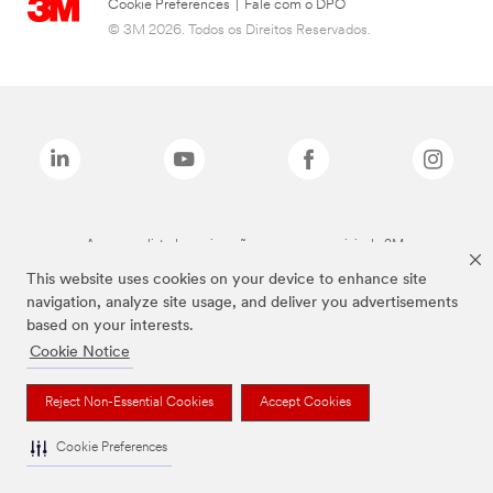
Cookie Preferences
|
Fale com o DPO
© 3M 2026. Todos os Direitos Reservados.
As marcas listadas a cima são marcas comerciais da 3M.
This website uses cookies on your device to enhance site
navigation, analyze site usage, and deliver you advertisements
based on your interests.
Cookie Notice
Reject Non-Essential Cookies
Accept Cookies
Cookie Preferences