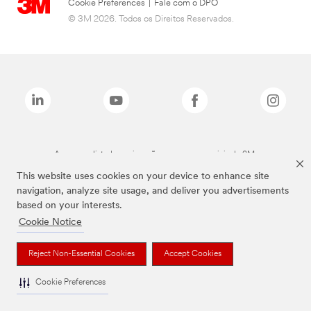
Cookie Preferences
|
Fale com o DPO
© 3M 2026. Todos os Direitos Reservados.
As marcas listadas a cima são marcas comerciais da 3M.
This website uses cookies on your device to enhance site
navigation, analyze site usage, and deliver you advertisements
based on your interests.
Cookie Notice
Reject Non-Essential Cookies
Accept Cookies
Cookie Preferences