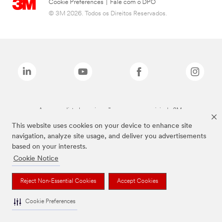
Cookie Preferences
|
Fale com o DPO
© 3M 2026. Todos os Direitos Reservados.
As marcas listadas a cima são marcas comerciais da 3M.
This website uses cookies on your device to enhance site
navigation, analyze site usage, and deliver you advertisements
based on your interests.
Cookie Notice
Reject Non-Essential Cookies
Accept Cookies
Cookie Preferences