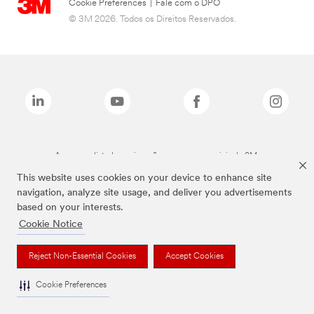
Cookie Preferences
|
Fale com o DPO
© 3M 2026. Todos os Direitos Reservados.
As marcas listadas a cima são marcas comerciais da 3M.
This website uses cookies on your device to enhance site
navigation, analyze site usage, and deliver you advertisements
based on your interests.
Cookie Notice
Reject Non-Essential Cookies
Accept Cookies
Cookie Preferences