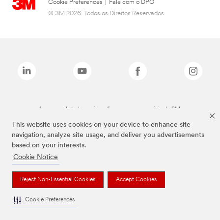
Cookie Preferences
|
Fale com o DPO
© 3M 2026. Todos os Direitos Reservados.
As marcas listadas a cima são marcas comerciais da 3M.
This website uses cookies on your device to enhance site
navigation, analyze site usage, and deliver you advertisements
based on your interests.
Cookie Notice
Reject Non-Essential Cookies
Accept Cookies
Cookie Preferences