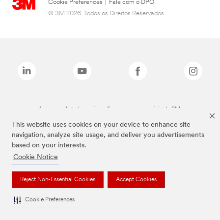
Cookie Preferences
|
Fale com o DPO
© 3M 2026. Todos os Direitos Reservados.
As marcas listadas a cima são marcas comerciais da 3M.
This website uses cookies on your device to enhance site
navigation, analyze site usage, and deliver you advertisements
based on your interests.
Cookie Notice
Reject Non-Essential Cookies
Accept Cookies
Cookie Preferences