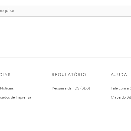
CIAS
REGULATÓRIO
AJUDA
 Notícias
Pesquisa da FDS (SDS)
Fale com a
cados de Imprensa
Mapa do Si