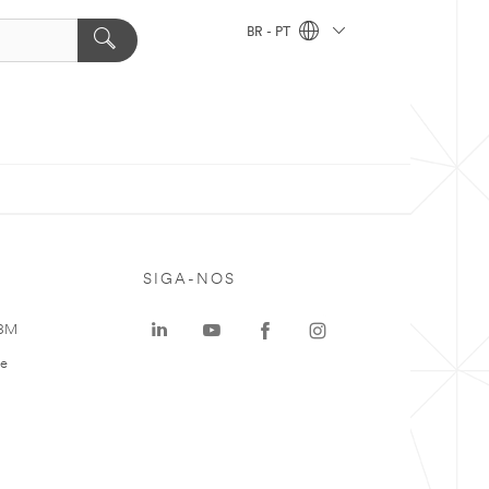
BR - PT
SIGA-NOS
 3M
te