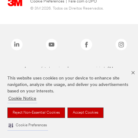
Cookie Preferences
|
Fale com o DPO
© 3M 2026. Todos os Direitos Reservados.
As marcas listadas a cima são marcas comerciais da 3M.
This website uses cookies on your device to enhance site
navigation, analyze site usage, and deliver you advertisements
based on your interests.
Cookie Notice
Reject Non-Essential Cookies
Accept Cookies
Cookie Preferences