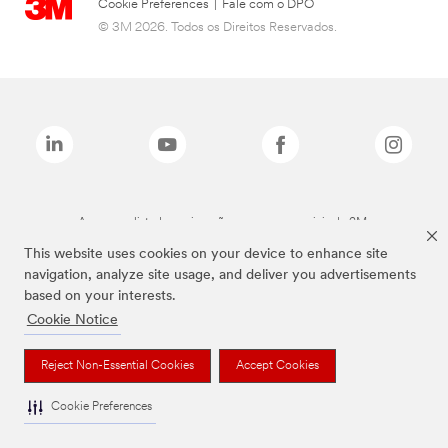
Cookie Preferences
|
Fale com o DPO
© 3M 2026. Todos os Direitos Reservados.
As marcas listadas a cima são marcas comerciais da 3M.
This website uses cookies on your device to enhance site
navigation, analyze site usage, and deliver you advertisements
based on your interests.
Cookie Notice
Reject Non-Essential Cookies
Accept Cookies
Cookie Preferences