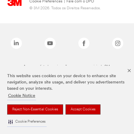
Cookie Preferences
|
Fale com o DPO
© 3M 2026. Todos os Direitos Reservados.
As marcas listadas a cima são marcas comerciais da 3M.
This website uses cookies on your device to enhance site
navigation, analyze site usage, and deliver you advertisements
based on your interests.
Cookie Notice
Reject Non-Essential Cookies
Accept Cookies
Cookie Preferences