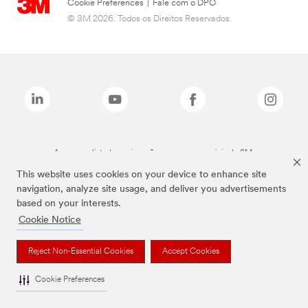
Cookie Preferences
|
Fale com o DPO
© 3M 2026. Todos os Direitos Reservados.
As marcas listadas a cima são marcas comerciais da 3M.
This website uses cookies on your device to enhance site
navigation, analyze site usage, and deliver you advertisements
based on your interests.
Cookie Notice
Reject Non-Essential Cookies
Accept Cookies
Cookie Preferences