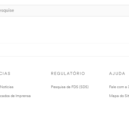
CIAS
REGULATÓRIO
AJUDA
 Notícias
Pesquisa da FDS (SDS)
Fale com a
cados de Imprensa
Mapa do Si