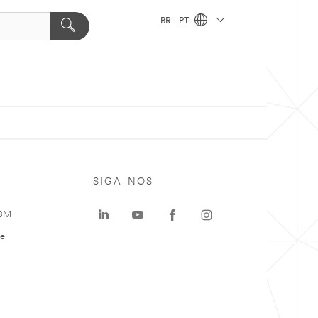
BR - PT
SIGA-NOS
 3M
te