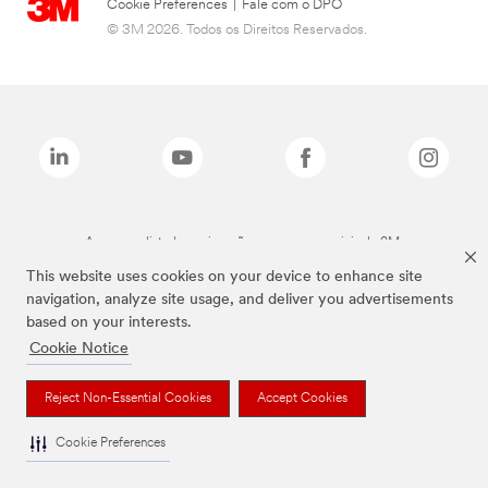
Cookie Preferences
|
Fale com o DPO
© 3M 2026. Todos os Direitos Reservados.
As marcas listadas a cima são marcas comerciais da 3M.
This website uses cookies on your device to enhance site
navigation, analyze site usage, and deliver you advertisements
based on your interests.
Cookie Notice
Reject Non-Essential Cookies
Accept Cookies
Cookie Preferences