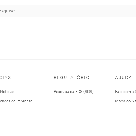
CIAS
REGULATÓRIO
AJUDA
 Notícias
Pesquisa da FDS (SDS)
Fale com a
cados de Imprensa
Mapa do Si