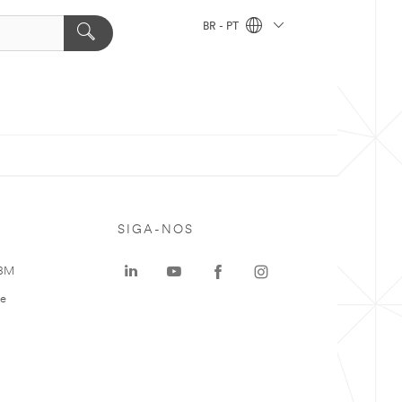
BR - PT
SIGA-NOS
 3M
te