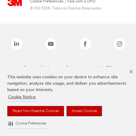
Cookie Preferences
|
Fale com o DPO
© 3M 2026. Todos os Direitos Reservados.
As marcas listadas a cima são marcas comerciais da 3M.
This website uses cookies on your device to enhance site
navigation, analyze site usage, and deliver you advertisements
based on your interests.
Cookie Notice
Reject Non-Essential Cookies
Accept Cookies
Cookie Preferences