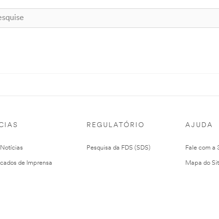
CIAS
REGULATÓRIO
AJUDA
 Notícias
Pesquisa da FDS (SDS)
Fale com a
cados de Imprensa
Mapa do Si