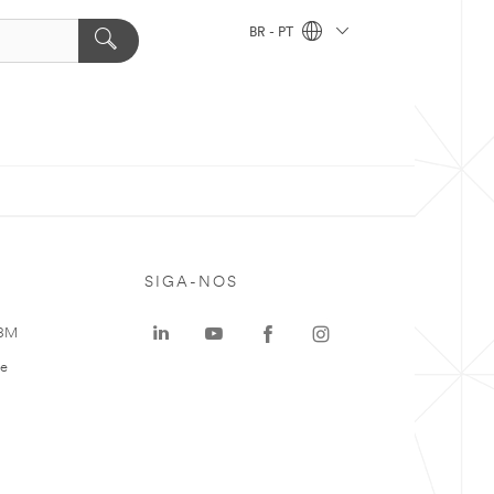
BR - PT
SIGA-NOS
 3M
te