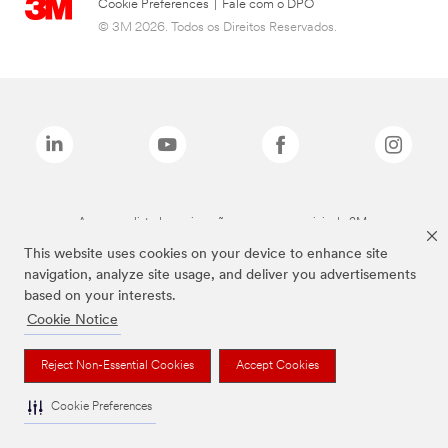
Cookie Preferences
|
Fale com o DPO
© 3M 2026. Todos os Direitos Reservados.
As marcas listadas a cima são marcas comerciais da 3M.
This website uses cookies on your device to enhance site
navigation, analyze site usage, and deliver you advertisements
based on your interests.
Cookie Notice
Reject Non-Essential Cookies
Accept Cookies
Cookie Preferences