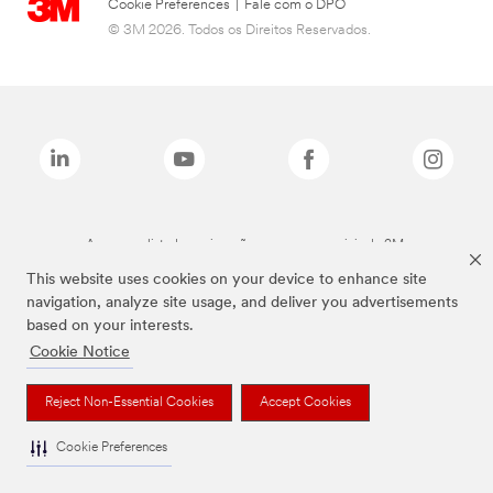
Cookie Preferences
|
Fale com o DPO
© 3M 2026. Todos os Direitos Reservados.
As marcas listadas a cima são marcas comerciais da 3M.
This website uses cookies on your device to enhance site
navigation, analyze site usage, and deliver you advertisements
based on your interests.
Cookie Notice
Reject Non-Essential Cookies
Accept Cookies
Cookie Preferences