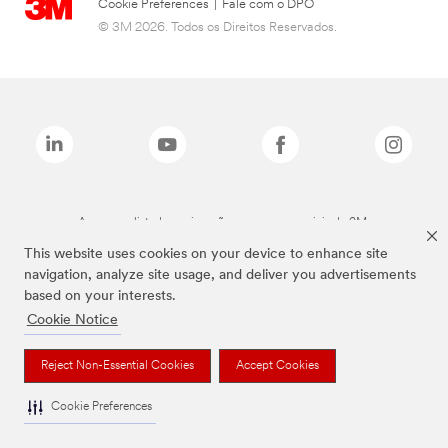
Cookie Preferences
|
Fale com o DPO
© 3M 2026. Todos os Direitos Reservados.
As marcas listadas a cima são marcas comerciais da 3M.
This website uses cookies on your device to enhance site
navigation, analyze site usage, and deliver you advertisements
based on your interests.
Cookie Notice
Reject Non-Essential Cookies
Accept Cookies
Cookie Preferences