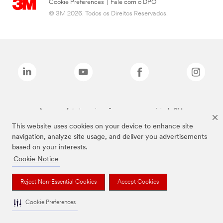
Cookie Preferences
|
Fale com o DPO
© 3M 2026. Todos os Direitos Reservados.
As marcas listadas a cima são marcas comerciais da 3M.
This website uses cookies on your device to enhance site
navigation, analyze site usage, and deliver you advertisements
based on your interests.
Cookie Notice
Reject Non-Essential Cookies
Accept Cookies
Cookie Preferences