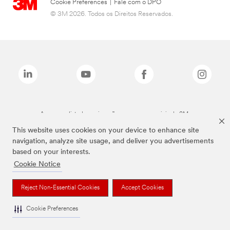
Cookie Preferences
|
Fale com o DPO
© 3M 2026. Todos os Direitos Reservados.
As marcas listadas a cima são marcas comerciais da 3M.
This website uses cookies on your device to enhance site
navigation, analyze site usage, and deliver you advertisements
based on your interests.
Cookie Notice
Reject Non-Essential Cookies
Accept Cookies
Cookie Preferences