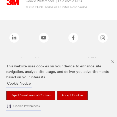
Cookie Preferences
|
Fale com o DPO
© 3M 2026. Todos os Direitos Reservados.
As marcas listadas a cima são marcas comerciais da 3M.
This website uses cookies on your device to enhance site
navigation, analyze site usage, and deliver you advertisements
based on your interests.
Cookie Notice
Reject Non-Essential Cookies
Accept Cookies
Cookie Preferences