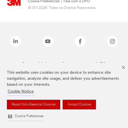
Cookie Preferences
|
Fale com o DPO
© 3M 2026. Todos os Direitos Reservados.
As marcas listadas a cima são marcas comerciais da 3M.
This website uses cookies on your device to enhance site
navigation, analyze site usage, and deliver you advertisements
based on your interests.
Cookie Notice
Reject Non-Essential Cookies
Accept Cookies
Cookie Preferences