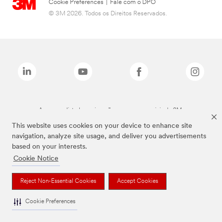
Cookie Preferences
|
Fale com o DPO
© 3M 2026. Todos os Direitos Reservados.
As marcas listadas a cima são marcas comerciais da 3M.
This website uses cookies on your device to enhance site
navigation, analyze site usage, and deliver you advertisements
based on your interests.
Cookie Notice
Reject Non-Essential Cookies
Accept Cookies
Cookie Preferences