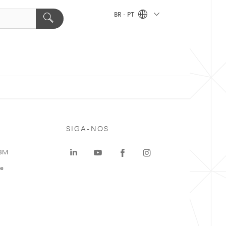
BR - PT
SIGA-NOS
 3M
te