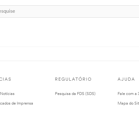
CIAS
REGULATÓRIO
AJUDA
 Notícias
Pesquisa da FDS (SDS)
Fale com a
cados de Imprensa
Mapa do Si