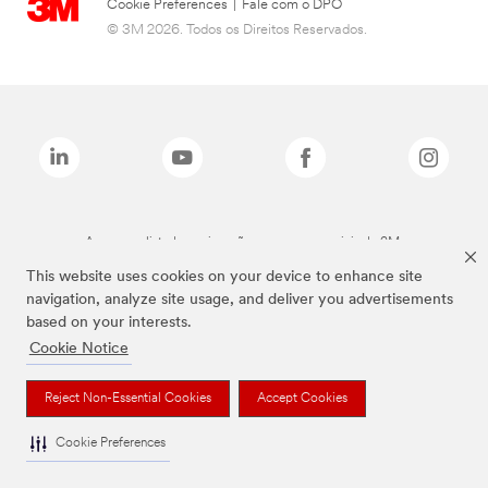
Cookie Preferences
|
Fale com o DPO
© 3M 2026. Todos os Direitos Reservados.
As marcas listadas a cima são marcas comerciais da 3M.
This website uses cookies on your device to enhance site
navigation, analyze site usage, and deliver you advertisements
based on your interests.
Cookie Notice
Reject Non-Essential Cookies
Accept Cookies
Cookie Preferences