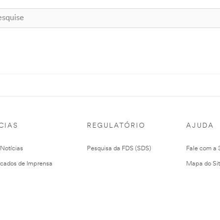
CIAS
REGULATÓRIO
AJUDA
 Notícias
Pesquisa da FDS (SDS)
Fale com a
cados de Imprensa
Mapa do Si