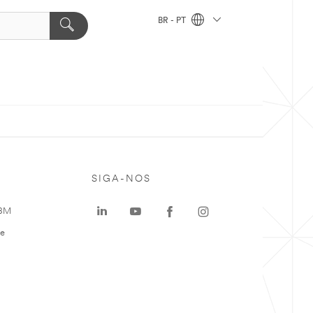
BR - PT
SIGA-NOS
 3M
te