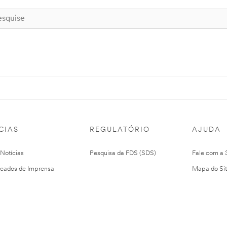
CIAS
REGULATÓRIO
AJUDA
 Notícias
Pesquisa da FDS (SDS)
Fale com a
cados de Imprensa
Mapa do Si