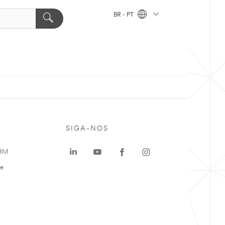
BR - PT
SIGA-NOS
 3M
te