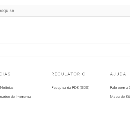
CIAS
REGULATÓRIO
AJUDA
 Notícias
Pesquisa da FDS (SDS)
Fale com a
cados de Imprensa
Mapa do Si