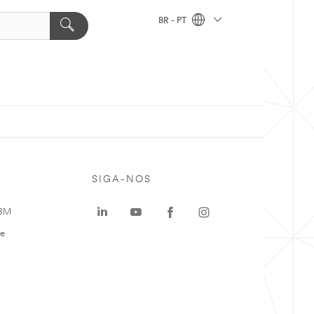
BR - PT
SIGA-NOS
 3M
te