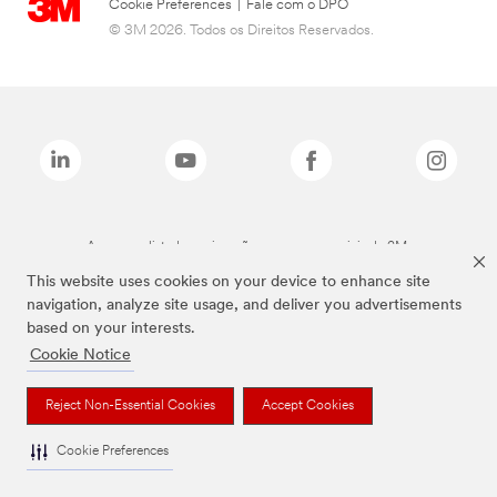
Cookie Preferences
|
Fale com o DPO
© 3M 2026. Todos os Direitos Reservados.
As marcas listadas a cima são marcas comerciais da 3M.
This website uses cookies on your device to enhance site
navigation, analyze site usage, and deliver you advertisements
based on your interests.
Cookie Notice
Reject Non-Essential Cookies
Accept Cookies
Cookie Preferences