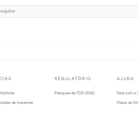
CIAS
REGULATÓRIO
AJUDA
 Notícias
Pesquisa da FDS (SDS)
Fale com a
cados de Imprensa
Mapa do Si