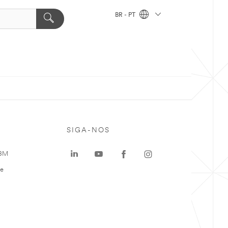
BR - PT
SIGA-NOS
 3M
te