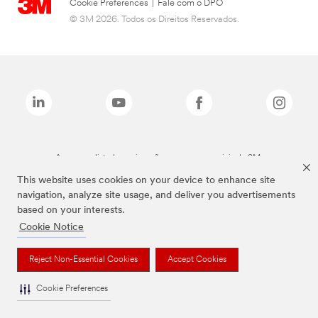
Cookie Preferences
|
Fale com o DPO
© 3M 2026. Todos os Direitos Reservados.
As marcas listadas a cima são marcas comerciais da 3M.
This website uses cookies on your device to enhance site
navigation, analyze site usage, and deliver you advertisements
based on your interests.
Cookie Notice
Reject Non-Essential Cookies
Accept Cookies
Cookie Preferences