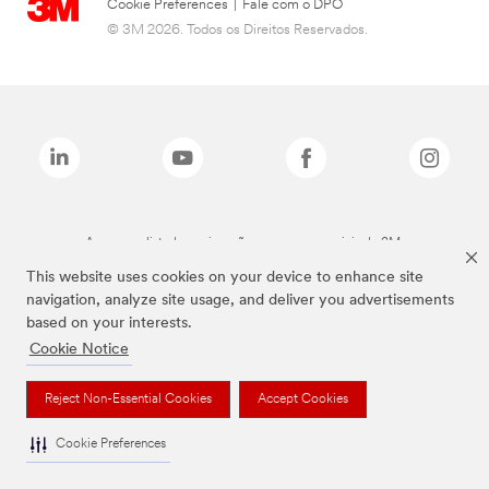
Cookie Preferences
|
Fale com o DPO
© 3M 2026. Todos os Direitos Reservados.
As marcas listadas a cima são marcas comerciais da 3M.
This website uses cookies on your device to enhance site
navigation, analyze site usage, and deliver you advertisements
based on your interests.
Cookie Notice
Reject Non-Essential Cookies
Accept Cookies
Cookie Preferences