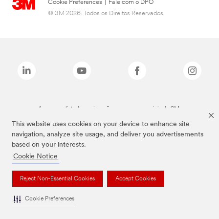
Cookie Preferences
|
Fale com o DPO
© 3M 2026. Todos os Direitos Reservados.
As marcas listadas a cima são marcas comerciais da 3M.
This website uses cookies on your device to enhance site
navigation, analyze site usage, and deliver you advertisements
based on your interests.
Cookie Notice
Reject Non-Essential Cookies
Accept Cookies
Cookie Preferences