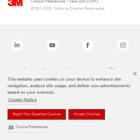
Cookie Preferences
|
Fale com o DPO
© 3M 2026. Todos os Direitos Reservados.
As marcas listadas a cima são marcas comerciais da 3M.
This website uses cookies on your device to enhance site
navigation, analyze site usage, and deliver you advertisements
based on your interests.
Cookie Notice
Reject Non-Essential Cookies
Accept Cookies
Cookie Preferences