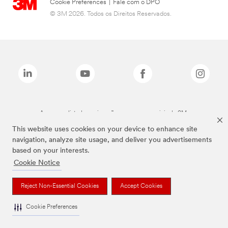
Cookie Preferences
|
Fale com o DPO
© 3M 2026. Todos os Direitos Reservados.
As marcas listadas a cima são marcas comerciais da 3M.
This website uses cookies on your device to enhance site
navigation, analyze site usage, and deliver you advertisements
based on your interests.
Cookie Notice
Reject Non-Essential Cookies
Accept Cookies
Cookie Preferences